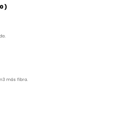
0)
da.
m3 más fibra.