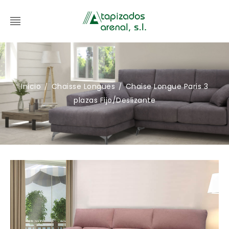
Inicio
Chaisse Longues
Chaise Longue Paris 3
/
/
plazas Fijo/Deslizante