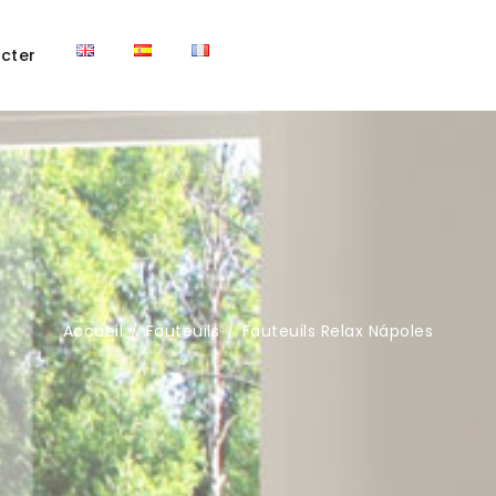
cter
Accueil
Fauteuils
Fauteuils Relax Nápoles
/
/