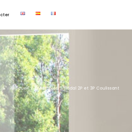
cter
Accueil
Ensambles
Nadal 2P et 3P Coulissant
/
/